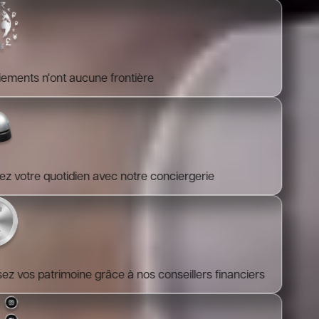
ements n'ont aucune frontière
iez votre quotidien avec notre conciergerie
ez vos patrimoine grâce à nos conseillers financiers